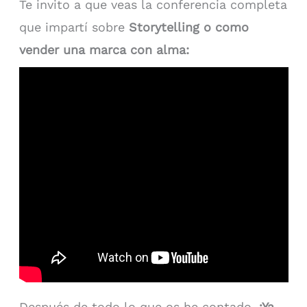
Te invito a que veas la conferencia completa
que impartí sobre
Storytelling o como
vender una marca con alma:
Después de todo lo que os he contado,
¡Ya