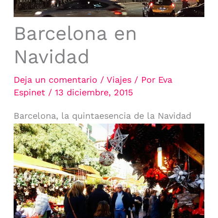
Barcelona en
Navidad
Deja un comentario
/
Viajes
/ Por
Eva
Espinet
/
13 diciembre, 2015
Barcelona, la quintaesencia de la Navidad