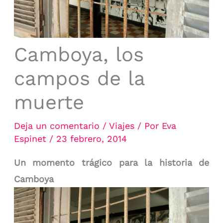
Camboya, los
campos de la
muerte
Deja un comentario
/
Viajes
/ Por
Eva
Espinet
/
23 febrero, 2014
Un momento trágico para la historia de
Camboya