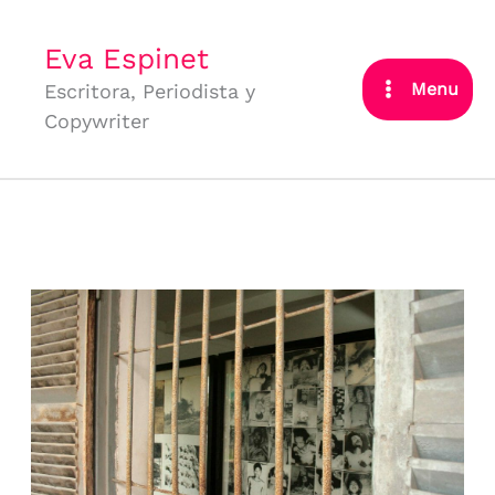
Ir
al
Eva Espinet
contenido
Menu
Escritora, Periodista y
Copywriter